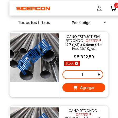
0
Todos los filtros
CAÑO ESTRUCTURAL
REDONDO
-OFERTA !!-
12,7 (1/2) x 0,9mm x 6m
Peso 1,57 Kg/ud
$ 5.922,59
Stock
-
+
Agregar
CAÑO REDONDO
-
OFERTA !!-