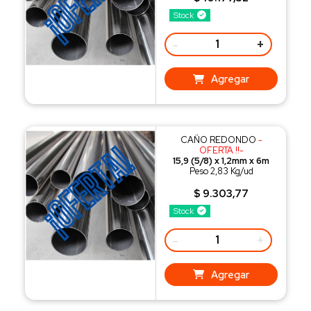
Stock
-
+
Agregar
CAÑO REDONDO
-
OFERTA !!-
15,9 (5/8) x 1,2mm x 6m
Peso 2,83 Kg/ud
$ 9.303,77
Stock
-
+
Agregar