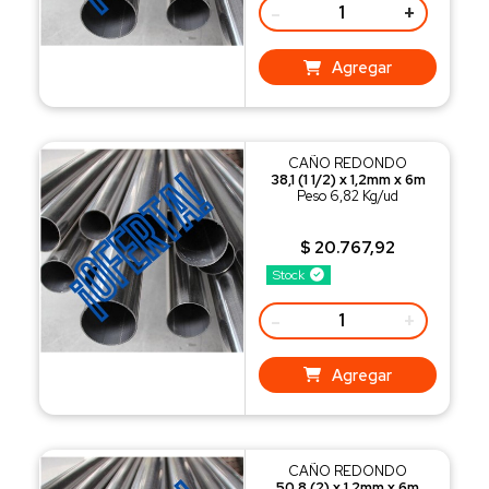
-
+
Agregar
CAÑO REDONDO
38,1 (1 1/2) x 1,2mm x 6m
Peso 6,82 Kg/ud
$ 20.767,92
Stock
-
+
Agregar
CAÑO REDONDO
50,8 (2) x 1,2mm x 6m