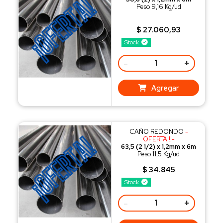
Peso 9,16 Kg/ud
$ 27.060,93
Stock
-
+
Agregar
CAÑO REDONDO
-
OFERTA !!-
63,5 (2 1/2) x 1,2mm x 6m
Peso 11,5 Kg/ud
$ 34.845
Stock
-
+