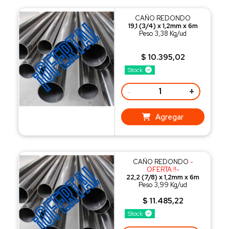
CAÑO REDONDO
19,1 (3/4) x 1,2mm x 6m
Peso 3,38 Kg/ud
$ 10.395,02
Stock
-
+
Agregar
CAÑO REDONDO
-
OFERTA !!-
22,2 (7/8) x 1,2mm x 6m
Peso 3,99 Kg/ud
$ 11.485,22
Stock