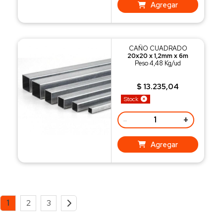
Agregar
CAÑO CUADRADO
20x20 x 1,2mm x 6m
Peso 4,48 Kg/ud
$ 13.235,04
Stock
-
+
Agregar
1
2
3