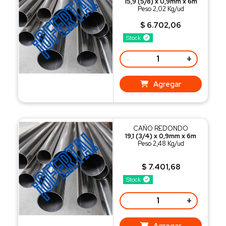
15,9 (5/8) x 0,9mm x 6m
Peso 2,02 Kg/ud
$ 6.702,06
Stock
-
+
Agregar
CAÑO REDONDO
19,1 (3/4) x 0,9mm x 6m
Peso 2,48 Kg/ud
$ 7.401,68
Stock
-
+
Agregar