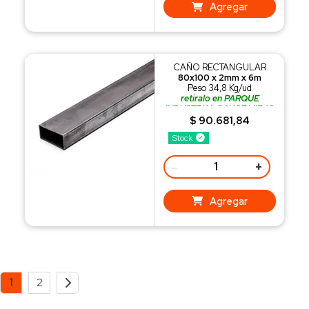
Agregar
CAÑO RECTANGULAR
80x100 x 2mm x 6m
Peso 34,8 Kg/ud
retiralo en PARQUE
INDUSTRIAL SAUCE VIEJO
o recibilo con nuestro
$ 90.681,84
REPARTO
Stock
-
+
Agregar
1
2