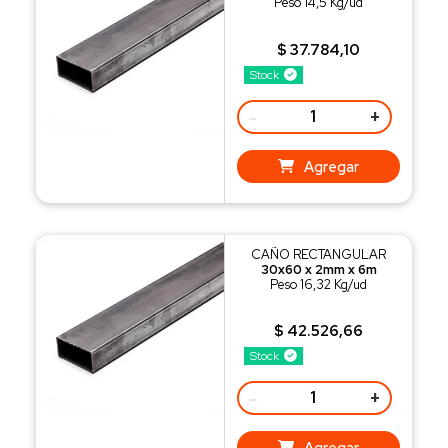
Peso 14,5 Kg/ud
$ 37.784,10
Stock
-
+
Agregar
CAÑO RECTANGULAR
30x60 x 2mm x 6m
Peso 16,32 Kg/ud
$ 42.526,66
Stock
-
+
Agregar