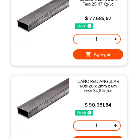
Peso 29,47 Kg/ud
$ 77.685,87
Stock
-
+
Agregar
CAÑO RECTANGULAR
60x120 x 2mm x 6m
Peso 34,8 Kg/ud
$ 90.681,84
Stock
-
+