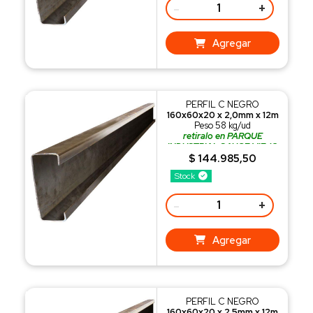
-
+
Agregar
PERFIL C NEGRO
160x60x20 x 2,0mm x 12m
Peso 58 kg/ud
retiralo en PARQUE
INDUSTRIAL SAUCE VIEJO
o recibilo con nuestro
$ 144.985,50
REPARTO
Stock
-
+
Agregar
PERFIL C NEGRO
160x60x20 x 2,5mm x 12m