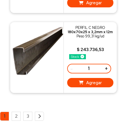
Agregar
PERFIL C NEGRO
180x70x25 x 3,2mm x 12m
Peso 99,31 kg/ud
$ 243.736,53
Stock
-
+
Agregar
1
2
3