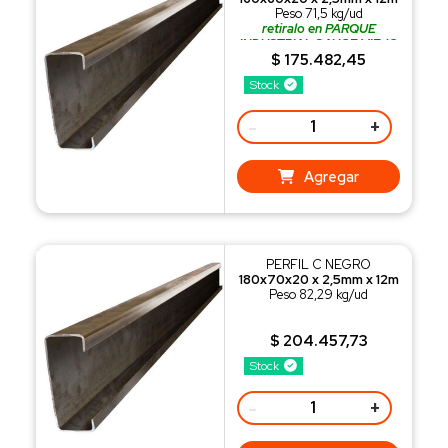
Peso 71,5 kg/ud
retiralo en PARQUE
INDUSTRIAL SAUCE VIEJO
o recibilo con nuestro
$ 175.482,45
REPARTO
Stock
-
+
Agregar
PERFIL C NEGRO
180x70x20 x 2,5mm x 12m
Peso 82,29 kg/ud
$ 204.457,73
Stock
-
+