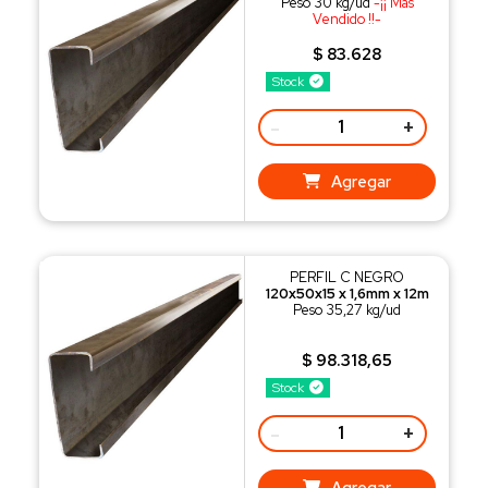
Peso 30 kg/ud
-¡¡ Más
Vendido !!-
$ 83.628
Stock
-
+
Agregar
PERFIL C NEGRO
120x50x15 x 1,6mm x 12m
Peso 35,27 kg/ud
$ 98.318,65
Stock
-
+
Agregar