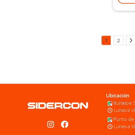
1
2
Ubicación
Iturraspe
Lunes a V
Punto de 
Lunes a V