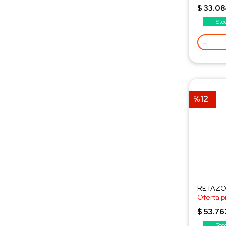
¡Consult
$ 33.0
Sto
-
%12
RETAZO 
Oferta p
¡Consult
$ 53.76
Sto