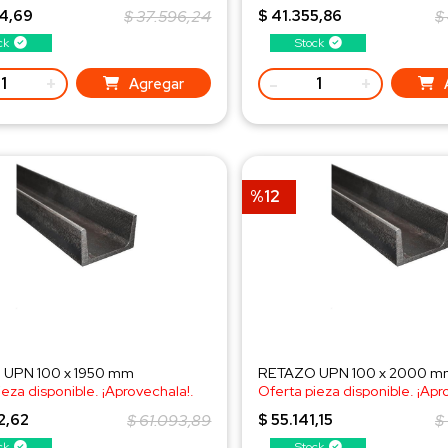
a al WhatsApp!
¡Consulta al WhatsApp!
84,69
$ 37.596,24
$ 41.355,86
$
ck
Stock
+
-
+
Agregar
%12
UPN 100 x 1950 mm
RETAZO UPN 100 x 2000 m
ieza disponible. ¡Aprovechala!.
Oferta pieza disponible. ¡Apr
a al WhatsApp!
¡Consulta al WhatsApp!
2,62
$ 61.093,89
$ 55.141,15
$
ck
Stock