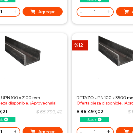
+
-
+
Agregar
%12
UPN 100 x 2100 mm
RETAZO UPN 100 x 3500 m
ieza disponible. ¡Aprovechala!.
Oferta pieza disponible. ¡Apr
a al WhatsApp!
¡Consulta al WhatsApp!
8,21
$ 65.793,42
$ 96.497,02
$ 
ck
Stock
+
-
+
Agregar