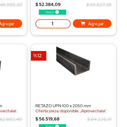
¡Consulta al WhatsApp!
 46.995,30
$ 52.384,09
$ 59.527,38
Stock
-
+
Agregar
Agregar
%12
m
RETAZO UPN 100 x 2050 mm
ovechala!.
Oferta pieza disponible. ¡Aprovechala!.
¡Consulta al WhatsApp!
 62.660,40
$ 56.519,68
$ 64.226,91
Stock