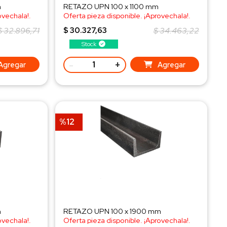
m
RETAZO UPN 100 x 1100 mm
ovechala!.
Oferta pieza disponible. ¡Aprovechala!.
¡Consulta al WhatsApp!
$ 32.896,71
$ 30.327,63
$ 34.463,22
Stock
-
+
Agregar
Agregar
%12
m
RETAZO UPN 100 x 1900 mm
ovechala!.
Oferta pieza disponible. ¡Aprovechala!.