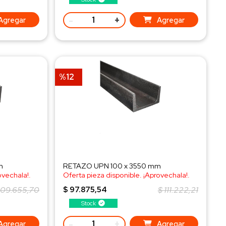
-
+
Agregar
Agregar
%12
m
RETAZO UPN 100 x 3550 mm
ovechala!.
Oferta pieza disponible. ¡Aprovechala!.
¡Consulta al WhatsApp!
109.655,70
$ 97.875,54
$ 111.222,21
Stock
-
+
Agregar
Agregar