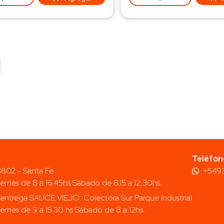
Teléfon
 3802 - Santa Fe
+549
iernes de 8 a 16.45hs Sábado de 8.15 a 12.30hs.
entrega SAUCE VIEJO: Colectora Sur Parque Industrial
iernes de 9 a 15.30 hs Sábado de 8 a 12hs.