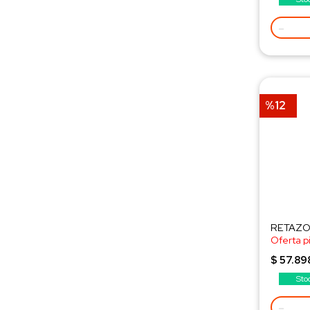
-
%12
RETAZO 
Oferta p
¡Consult
$ 57.89
Sto
-