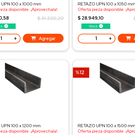
UPN 100 x 1000 mm
RETAZO UPN 100 x 1050 m
ieza disponible. ¡Aprovechala!.
Oferta pieza disponible. ¡Apr
a al WhatsApp!
¡Consulta al WhatsApp!
0,58
$ 31.330,20
$ 28.949,10
ck
Stock
+
-
+
Agregar
%12
UPN 100 x 1200 mm
RETAZO UPN 100 x 1500 m
ieza disponible. ¡Aprovechala!.
Oferta pieza disponible. ¡Apr