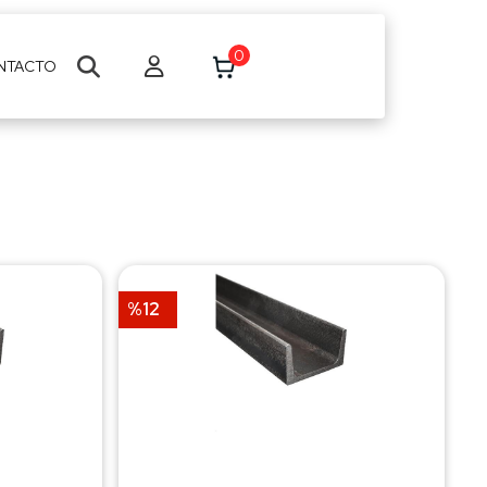
0
NTACTO
%12