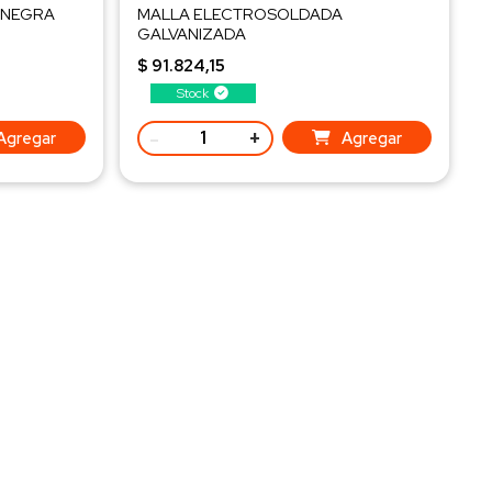
 NEGRA
MALLA ELECTROSOLDADA
GALVANIZADA
25x25 x 2,6 mm - 1,2x3m
$ 91.824,15
Peso 12,37 kg/ud. - Q216
Stock
-
+
Agregar
Agregar