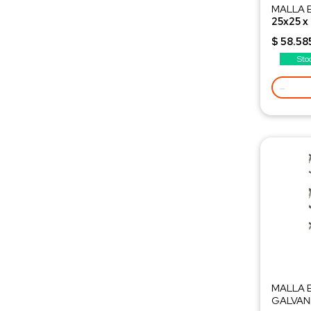
MALLA 
25x25 x
Peso 12,
$ 58.58
Sto
-
MALLA 
GALVAN