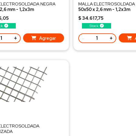
ELECTROSOLDADA NEGRA
MALLA ELECTROSOLDADA
 2,6 mm - 1,2x3m
50x50 x 2,6 mm - 1,2x3m
37 kg/ud. - Q216
Peso 6,19 kg/ud. - Q109
5,05
$ 34.617,75
ck
Stock
+
-
+
Agregar
ELECTROSOLDADA
IZADA