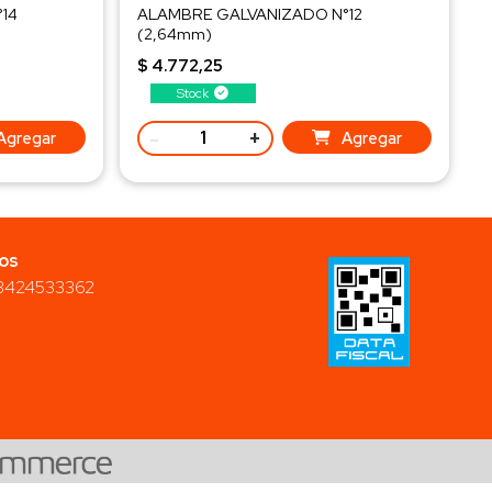
14
ALAMBRE GALVANIZADO N°12
(2,64mm)
23 m/kg aproximadamente
$ 4.772,25
Venta x kg.
Stock
-
+
Agregar
Agregar
os
3424533362