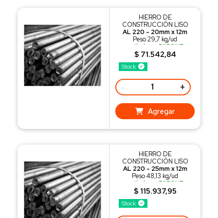
HIERRO DE
CONSTRUCCIÓN LISO
AL 220 - 20mm x 12m
Peso 29,7 kg/ud
retiralo en PARQUE
INDUSTRIAL SAUCE VIEJO
$ 71.542,84
o recibilo con nuestro
Stock
REPARTO
-
+
Agregar
HIERRO DE
CONSTRUCCIÓN LISO
AL 220 - 25mm x 12m
Peso 48,13 kg/ud
retiralo en PARQUE
INDUSTRIAL SAUCE VIEJO
$ 115.937,95
o recibilo con nuestro
Stock
REPARTO