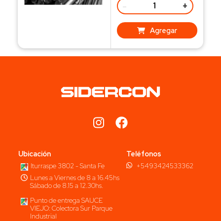
-
+
Agregar
Ubicación
Teléfonos
Iturraspe 3802 - Santa Fe
+5493424533362
Lunes a Viernes de 8 a 16.45hs
Sábado de 8.15 a 12.30hs.
Punto de entrega SAUCE
VIEJO: Colectora Sur Parque
Industrial