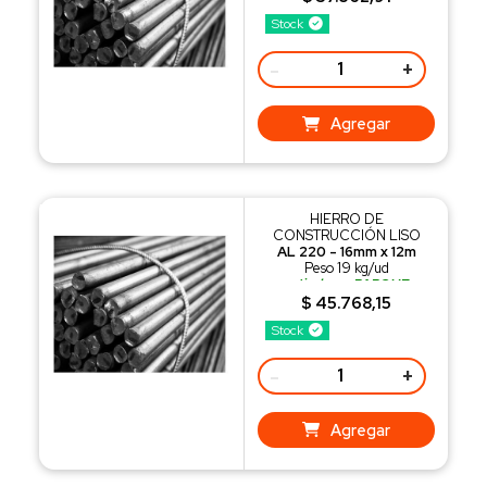
o recibilo con nuestro
Stock
REPARTO
-
+
Agregar
HIERRO DE
CONSTRUCCIÓN LISO
AL 220 - 16mm x 12m
Peso 19 kg/ud
retiralo en PARQUE
INDUSTRIAL SAUCE VIEJO
$ 45.768,15
o recibilo con nuestro
Stock
REPARTO
-
+
Agregar