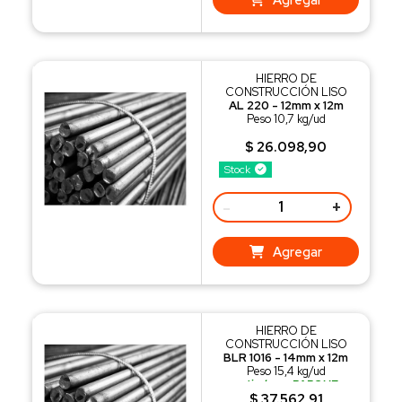
HIERRO DE
CONSTRUCCIÓN LISO
AL 220 - 12mm x 12m
Peso 10,7 kg/ud
$ 26.098,90
Stock
-
+
Agregar
HIERRO DE
CONSTRUCCIÓN LISO
BLR 1016 - 14mm x 12m
Peso 15,4 kg/ud
retiralo en PARQUE
INDUSTRIAL SAUCE VIEJO
$ 37.562,91