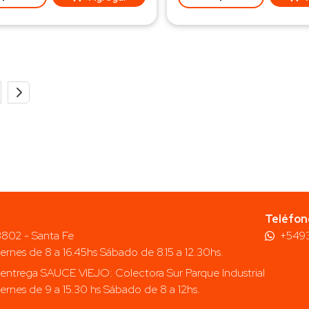
Teléfon
 3802 - Santa Fe
+549
iernes de 8 a 16.45hs Sábado de 8.15 a 12.30hs.
entrega SAUCE VIEJO: Colectora Sur Parque Industrial
iernes de 9 a 15.30 hs Sábado de 8 a 12hs.