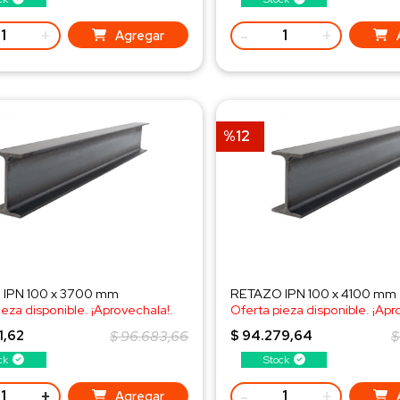
+
-
+
Agregar
%12
IPN 100 x 3700 mm
RETAZO IPN 100 x 4100 mm
ieza disponible. ¡Aprovechala!.
Oferta pieza disponible. ¡Apr
a al WhatsApp!
¡Consulta al WhatsApp!
1,62
$ 96.683,66
$ 94.279,64
$
ck
Stock
+
-
+
Agregar