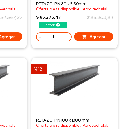
RETAZO IPN 80 x 5150mm
ovechala!
Oferta pieza disponible. ¡Aprovechala!
¡Consulta al WhatsApp!
 54.567,27
$ 85.275,47
$ 96.903,94
Stock
-
+
Agregar
Agregar
%12
RETAZO IPN 100 x 1300 mm
ovechala!.
Oferta pieza disponible. ¡Aprovechala!.