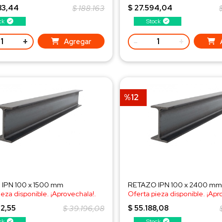
a al WhatsApp!
¡Consulta al WhatsApp!
83,44
$ 188.163
$ 27.594,04
ck
Stock
+
-
+
Agregar
%12
IPN 100 x 1500 mm
RETAZO IPN 100 x 2400 mm
ieza disponible. ¡Aprovechala!.
Oferta pieza disponible. ¡Apr
a al WhatsApp!
¡Consulta al WhatsApp!
2,55
$ 39.196,08
$ 55.188,08
ck
Stock