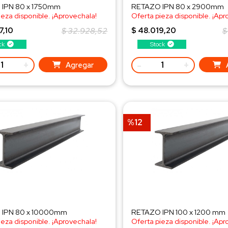
IPN 80 x 1750mm
RETAZO IPN 80 x 2900mm
ieza disponible. ¡Aprovechala!
Oferta pieza disponible. ¡Apr
a al WhatsApp!
¡Consulta al WhatsApp!
7,10
$ 32.928,52
$ 48.019,20
$
ck
Stock
+
-
+
Agregar
%12
 IPN 80 x 10000mm
RETAZO IPN 100 x 1200 mm
ieza disponible. ¡Aprovechala!
Oferta pieza disponible. ¡Apr