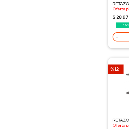
RETAZO 
Oferta p
¡Consult
$ 28.97
Sto
-
%12
RETAZO
Oferta p