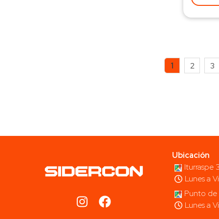
1
2
3
Ubicación
Iturraspe
Lunes a V
Punto de 
Lunes a V