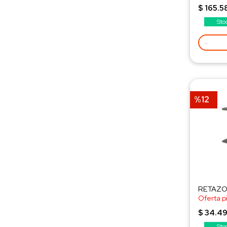
¡Consult
$ 165.5
Sto
-
%12
RETAZO 
Oferta p
¡Consult
$ 34.49
Sto