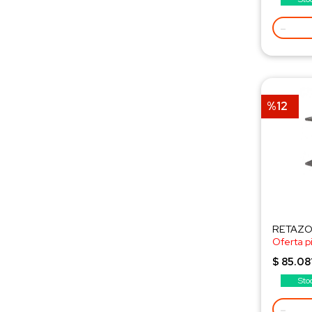
-
%12
RETAZO 
Oferta p
¡Consult
$ 85.08
Sto
-