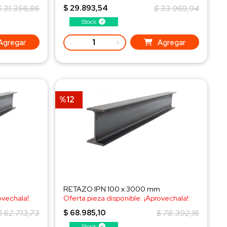
¡Consulta al WhatsApp!
$ 31.356,86
$ 29.893,54
$ 33.969,94
Stock
-
+
Agregar
Agregar
%12
RETAZO IPN 100 x 3000 mm
ovechala!.
Oferta pieza disponible. ¡Aprovechala!.
¡Consulta al WhatsApp!
$ 62.713,73
$ 68.985,10
$ 78.392,16
Stock