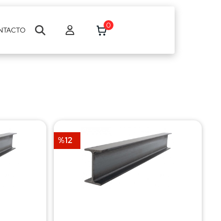
0
NTACTO
%12