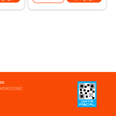
os
3424533362