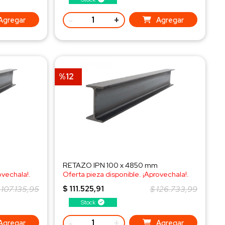
-
+
Agregar
Agregar
%12
RETAZO IPN 100 x 4850 mm
ovechala!.
Oferta pieza disponible. ¡Aprovechala!.
¡Consulta al WhatsApp!
 107.135,95
$ 111.525,91
$ 126.733,99
Stock
-
+
Agregar
Agregar