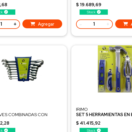
 EN PULGADA
454-9-H
8,68
$ 19.689,69
H
ck
Stock
+
-
+
Agregar
IRIMO
AVES COMBINADAS CON
SET 5 HERRAMIENTAS EN 
FIJAS 8 PIEZAS
TSBL001
2,28
$ 41.415,92
ck
Stock