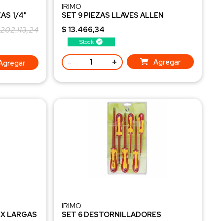
IRIMO
AS 1/4"
SET 9 PIEZAS LLAVES ALLEN
LARGAS MILIMETRICAS
 202.113,24
$ 13.466,34
48-9-H
Stock
-
+
Agregar
Agregar
IRIMO
RX LARGAS
SET 6 DESTORNILLADORES