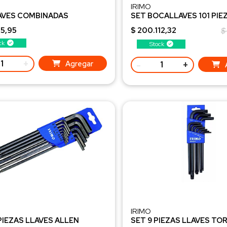
IRIMO
AVES COMBINADAS
SET BOCALLAVES 101 PIEZ
DAS 12 Piezas en ESTUCHE
1/2"
05,95
$ 200.112,32
$
129-101-4
ck
Stock
+
-
+
Agregar
IRIMO
 PIEZAS LLAVES ALLEN
SET 9 PIEZAS LLAVES TO