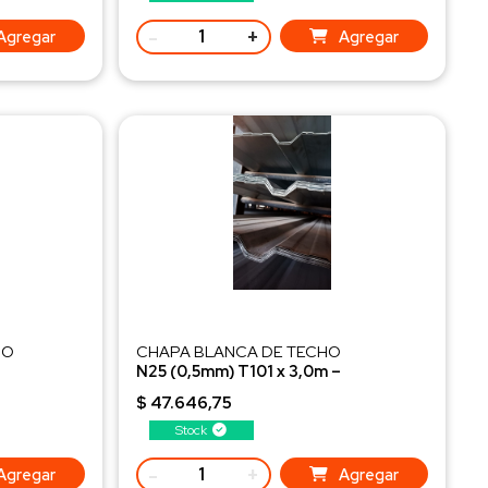
-
+
Agregar
Agregar
HO
CHAPA BLANCA DE TECHO
N25 (0,5mm) T101 x 3,0m –
Seleccionada 2DA
$ 47.646,75
Stock
-
+
Agregar
Agregar