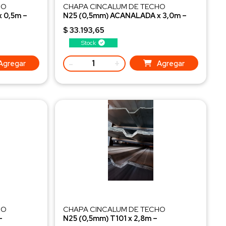
HO
CHAPA CINCALUM DE TECHO
 0,5m –
N25 (0,5mm) ACANALADA x 3,0m –
Seleccionada 2DA
$ 33.193,65
Stock
-
+
Agregar
Agregar
HO
CHAPA CINCALUM DE TECHO
–
N25 (0,5mm) T101 x 2,8m –