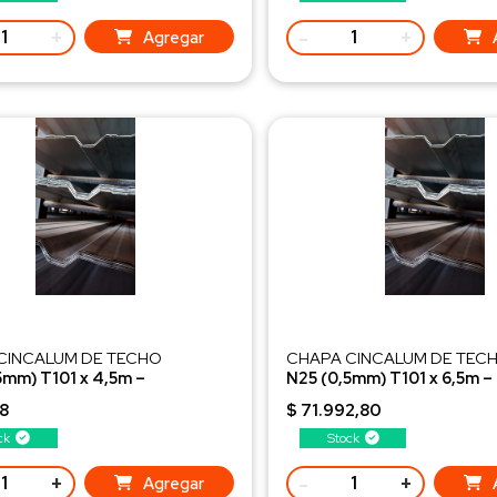
+
-
+
Agregar
CINCALUM DE TECHO
CHAPA CINCALUM DE TEC
5mm) T101 x 4,5m –
N25 (0,5mm) T101 x 6,5m –
onada 2DA
Seleccionada 2DA
98
$ 71.992,80
ck
Stock
+
-
+
Agregar