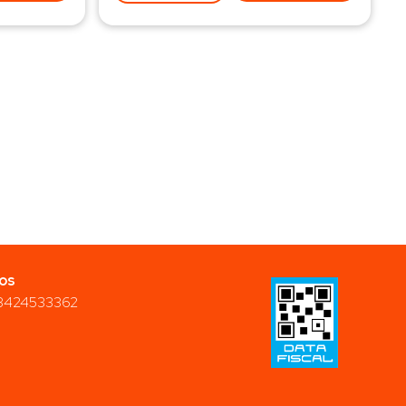
os
3424533362