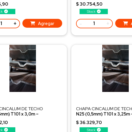
onada 2DA
Seleccionada 2DA
5,90
$ 30.754,50
ck
Stock
+
-
+
Agregar
CINCALUM DE TECHO
CHAPA CINCALUM DE TEC
5mm) T101 x 3,0m –
N25 (0,5mm) T101 x 3,25m 
onada 2DA
Seleccionada 2DA
2,10
$ 36.329,70
ck
Stock