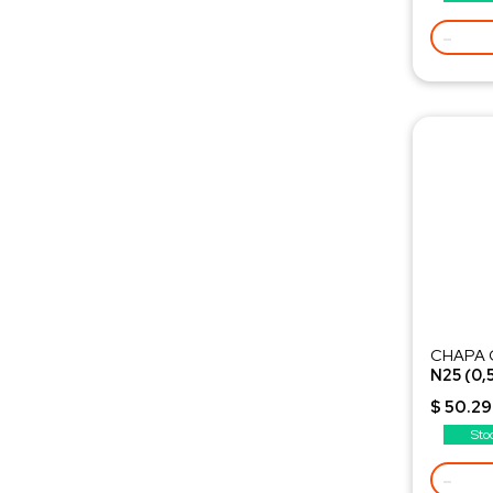
-
CHAPA 
N25 (0,
Selecci
$ 50.2
Sto
-