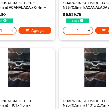
CINCALUM DE TECHO
CHAPA CINCALUM DE TEC
,5mm) ACANALADA x 0,4m –
N25 (0,5mm) ACANALADA x
onada 2DA
Seleccionada 2DA
,80
$ 5.529,75
ck
Stock
+
-
+
Agregar
CINCALUM DE TECHO
CHAPA CINCALUM DE TEC
5mm) T101 x 1,5m –
N25 (0,5mm) T101 x 2,75m 