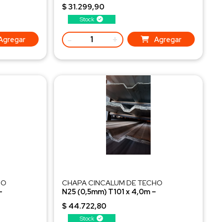
Seleccionada 2DA
$ 31.299,90
Stock
-
+
Agregar
Agregar
HO
CHAPA CINCALUM DE TECHO
–
N25 (0,5mm) T101 x 4,0m –
Seleccionada 2DA
$ 44.722,80
Stock