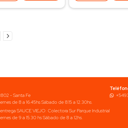
Teléfon
 3802 - Santa Fe
+549
iernes de 8 a 16.45hs Sábado de 8.15 a 12.30hs.
entrega SAUCE VIEJO: Colectora Sur Parque Industrial
iernes de 9 a 15.30 hs Sábado de 8 a 12hs.