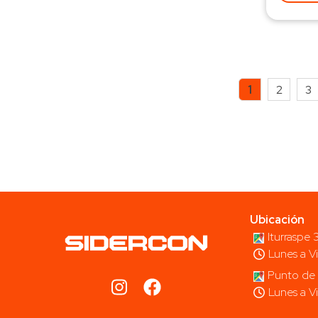
1
2
3
Ubicación
Iturraspe
Lunes a V
Punto de 
Lunes a V