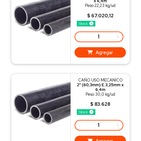
x 6,4m
Peso 22,23 kg/ud
$ 67.020,12
Stock
-
+
Agregar
CAÑO USO MECANICO
2" (60,3mm) E.3,25mm x
6,4m
Peso 30,0 kg/ud
$ 83.628
Stock
-
+
Agregar