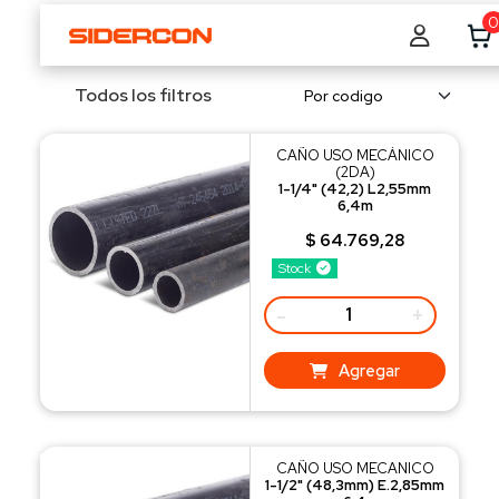
0
Todos los filtros
CAÑO USO MECÁNICO
(2DA)
1-1/4" (42,2) L2,55mm
6,4m
$ 64.769,28
Stock
-
+
Agregar
CAÑO USO MECANICO
1-1/2" (48,3mm) E.2,85mm