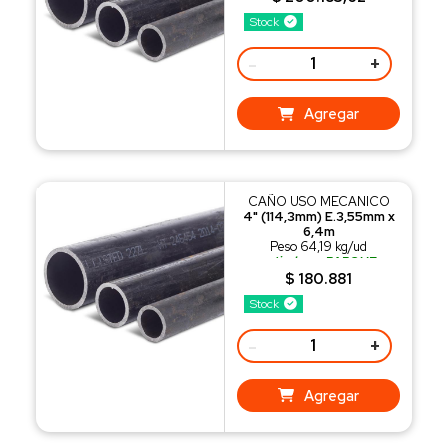
Stock
-
+
Agregar
CAÑO USO MECANICO
4" (114,3mm) E.3,55mm x
6,4m
Peso 64,19 kg/ud
retiralo en PARQUE
INDUSTRIAL SAUCE VIEJO
$ 180.881
o recibilo con nuestro
Stock
REPARTO
-
+
Agregar