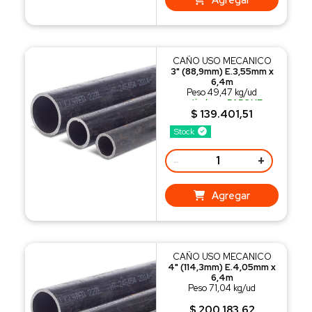
CAÑO USO MECANICO
3" (88,9mm) E.3,55mm x
6,4m
Peso 49,47 kg/ud
retiralo en PARQUE
INDUSTRIAL SAUCE VIEJO
$ 139.401,51
o recibilo con nuestro
Stock
REPARTO
-
+
Agregar
CAÑO USO MECANICO
4" (114,3mm) E.4,05mm x
6,4m
Peso 71,04 kg/ud
$ 200.183,62