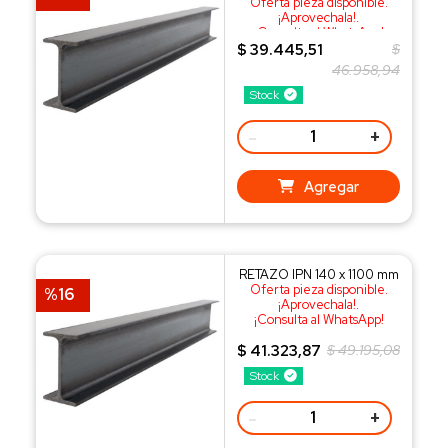
Oferta pieza disponible.
¡Aprovechala!.
¡Consulta al WhatsApp!
$ 39.445,51
$
46.958,94
Stock
-
+
Agregar
RETAZO IPN 140 x 1100 mm
Oferta pieza disponible.
%16
¡Aprovechala!.
¡Consulta al WhatsApp!
$ 41.323,87
$ 49.195,08
Stock
-
+