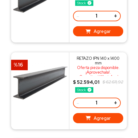
Stock
-
+
Agregar
RETAZO IPN 140 x 1400
mm
%16
Oferta pieza disponible.
¡Aprovechala!.
¡Consulta al WhatsApp!
$ 52.594,01
$ 62.611,92
Stock
-
+
Agregar