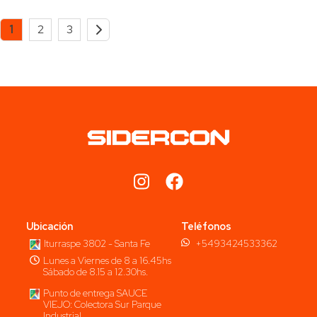
1
2
3
Ubicación
Teléfonos
Iturraspe 3802 - Santa Fe
+5493424533362
Lunes a Viernes de 8 a 16.45hs
Sábado de 8.15 a 12.30hs.
Punto de entrega SAUCE
VIEJO: Colectora Sur Parque
Industrial