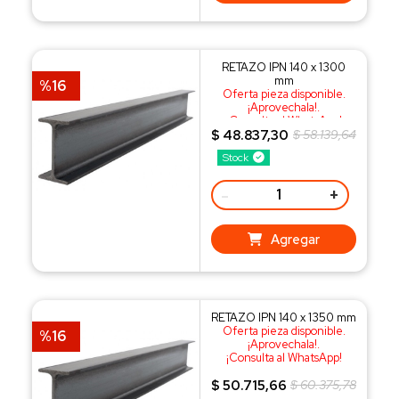
RETAZO IPN 140 x 1300
mm
%16
Oferta pieza disponible.
¡Aprovechala!.
¡Consulta al WhatsApp!
$ 48.837,30
$ 58.139,64
Stock
-
+
Agregar
RETAZO IPN 140 x 1350 mm
Oferta pieza disponible.
%16
¡Aprovechala!.
¡Consulta al WhatsApp!
$ 50.715,66
$ 60.375,78