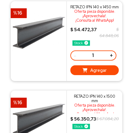
RETAZO IPN 140 x 1450 mm
Oferta pieza disponible.
%16
¡Aprovechala!.
¡Consulta al WhatsApp!
$ 54.472,37
$
64.848,06
Stock
-
+
Agregar
RETAZO IPN 140 x 1500
mm
%16
Oferta pieza disponible.
¡Aprovechala!.
¡Consulta al WhatsApp!
$ 56.350,73
$ 67.084,20
Stock