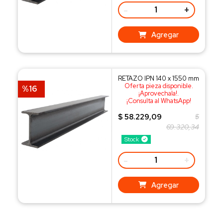
-
+
Agregar
RETAZO IPN 140 x 1550 mm
Oferta pieza disponible.
%16
¡Aprovechala!.
¡Consulta al WhatsApp!
$ 58.229,09
$
69.320,34
Stock
-
+
Agregar