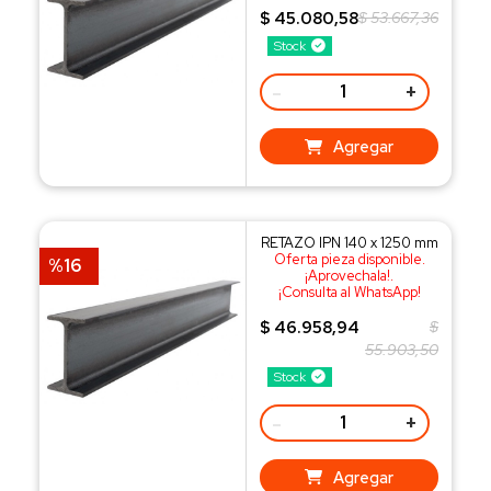
$ 45.080,58
$ 53.667,36
Stock
-
+
Agregar
RETAZO IPN 140 x 1250 mm
Oferta pieza disponible.
%16
¡Aprovechala!.
¡Consulta al WhatsApp!
$ 46.958,94
$
55.903,50
Stock
-
+
Agregar