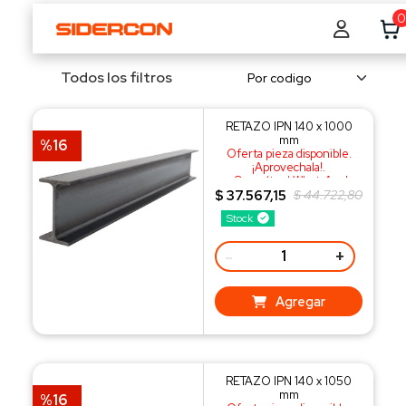
0
Todos los filtros
RETAZO IPN 140 x 1000
mm
%16
Oferta pieza disponible.
¡Aprovechala!.
¡Consulta al WhatsApp!
$ 37.567,15
$ 44.722,80
Stock
-
+
Agregar
RETAZO IPN 140 x 1050
mm
%16