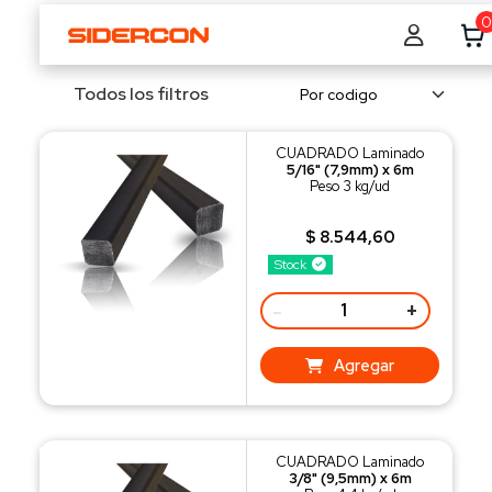
0
Todos los filtros
CUADRADO Laminado
5/16" (7,9mm) x 6m
Peso 3 kg/ud
$ 8.544,60
Stock
-
+
Agregar
CUADRADO Laminado
3/8" (9,5mm) x 6m