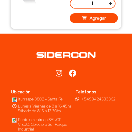
-
+
Agregar
Ubicación
Teléfonos
Iturraspe 3802 - Santa Fe
+5493424533362
Lunes a Viernes de 8 a 16.45hs
Sábado de 8.15 a 12.30hs.
Punto de entrega SAUCE
VIEJO: Colectora Sur Parque
Industrial