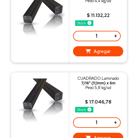
Peso 4,4 kg/ud
$ 11.132,22
Stock
-
+
Agregar
CUADRADO Laminado
7/16" (11,1mm) x 6m
Peso 5,8 kg/ud
$ 17.046,78
Stock
-
+
Agregar