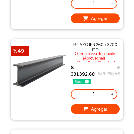
-
+
Agregar
RETAZO IPN 260 x 3700
mm
%49
Oferta pieza disponible.
¡Aprovechala!.
¡Consulta al WhatsApp!
$
$
649.789,56
331.392,68
Stock
-
+
Agregar