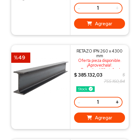
-
+
Agregar
RETAZO IPN 260 x 4300
mm
%49
Oferta pieza disponible.
¡Aprovechala!.
¡Consulta al WhatsApp!
$ 385.132,03
$
755.160,84
Stock
-
+
Agregar