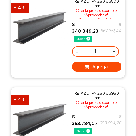
RETAZO IPN 260 x 3800
mm
%49
Oferta pieza disponible.
¡Aprovechala!.
¡Consulta al WhatsApp!
$
$
667.351,44
340.349,23
Stock
-
+
Agregar
RETAZO IPN 260 x 3950
mm
%49
Oferta pieza disponible.
¡Aprovechala!.
¡Consulta al WhatsApp!
$
$
693.694,26
353.784,07
Stock