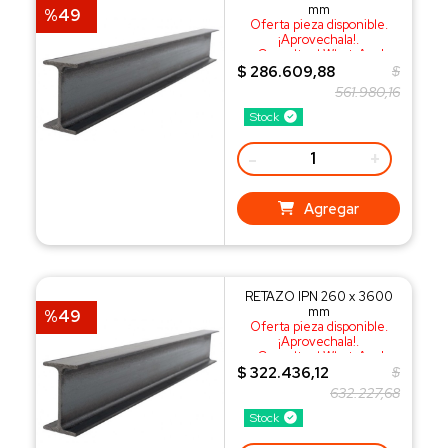
mm
%49
Oferta pieza disponible.
¡Aprovechala!.
¡Consulta al WhatsApp!
$ 286.609,88
$
561.980,16
Stock
-
+
Agregar
RETAZO IPN 260 x 3600
mm
%49
Oferta pieza disponible.
¡Aprovechala!.
¡Consulta al WhatsApp!
$ 322.436,12
$
632.227,68
Stock