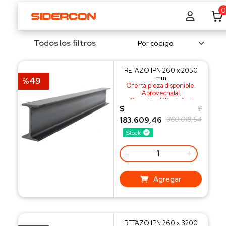
0
Todos los filtros
RETAZO IPN 260 x 2050
mm
%49
Oferta pieza disponible.
¡Aprovechala!.
¡Consulta al WhatsApp!
$
$
360.018,54
183.609,46
Stock
-
+
Agregar
RETAZO IPN 260 x 3200