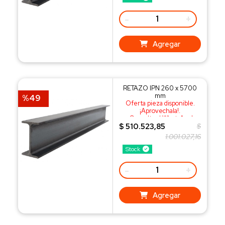
-
+
Agregar
RETAZO IPN 260 x 5700
mm
%49
Oferta pieza disponible.
¡Aprovechala!.
¡Consulta al WhatsApp!
$ 510.523,85
$
1.001.027,16
Stock
-
+
Agregar