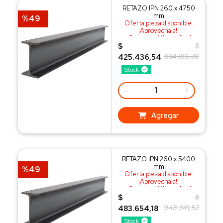
RETAZO IPN 260 x 4750
mm
%49
Oferta pieza disponible.
¡Aprovechala!.
¡Consulta al WhatsApp!
$
$
834.189,30
425.436,54
Stock
-
+
Agregar
RETAZO IPN 260 x 5400
mm
%49
Oferta pieza disponible.
¡Aprovechala!.
¡Consulta al WhatsApp!
$
$
948.341,52
483.654,18
Stock