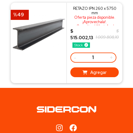
RETAZO IPN 260 x 5750
mm
%49
Oferta pieza disponible.
¡Aprovechala!.
¡Consulta al WhatsApp!
$
$
1.009.808,10
515.002,13
Stock
-
+
Agregar