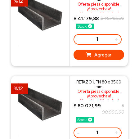
%12
Oferta pieza disponible.
¡Aprovechala!
¡Consulta al WhatsApp!
$ 41.179,88
$ 46.795,32
Stock
-
+
Agregar
RETAZO UPN 80 x 3500
mm
%12
Oferta pieza disponible.
¡Aprovechala!
¡Consulta al WhatsApp!
$ 80.071,99
$
90.990,90
Stock
-
+