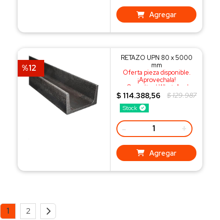
Agregar
RETAZO UPN 80 x 5000
mm
%12
Oferta pieza disponible.
¡Aprovechala!
¡Consulta al WhatsApp!
$ 114.388,56
$ 129.987
Stock
-
+
Agregar
1
2