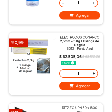
-
+
Agregar
ELECTRODOS CONARCO
2,5mm - 5 Kg + Eslinga de
%0,99
Regalo
6013 - Punta Azul
$ 62.505,06
$ 63.130,05
Stock
-
+
Agregar
RETAZO UPN 80 x 1800
mm