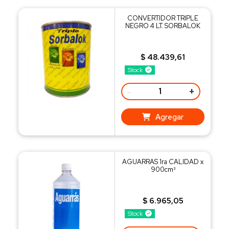
CONVERTIDOR TRIPLE
NEGRO 4 LT. SORBALOK
$ 48.439,61
Stock
-
+
Agregar
AGUARRAS 1ra CALIDAD x
900cm³
$ 6.965,05
Stock