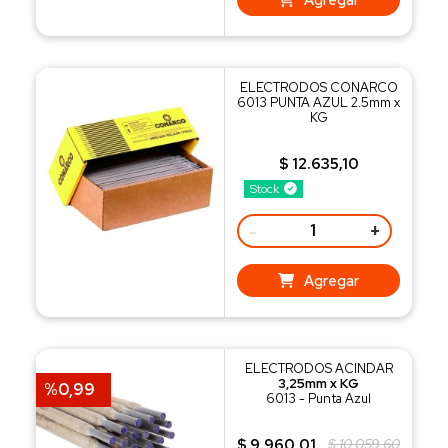
ELECTRODOS CONARCO
6013 PUNTA AZUL 2.5mm x
KG
$ 12.635,10
Stock
-
+
Agregar
ELECTRODOS ACINDAR
3,25mm x KG
%0,99
6013 - Punta Azul
$ 9.960,01
$ 10.059,60