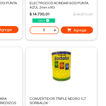
13 PUNTA
ELECTRODOS ACINDAR 6013 PUNTA
AZUL 2mm x KG
$ 14.730,01
$ 14.877,30
Stock
-
+
Agregar
Agregar
PARA
CONVERTIDOR TRIPLE NEGRO 1 LT.
RREDIZOS
SORBALOK