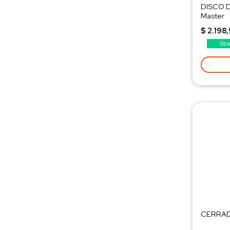
DISCO D
Master
$ 2.198
Sto
-
CERRAD