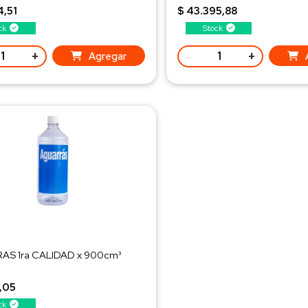
4,51
$ 43.395,88
ck
Stock
+
-
+
Agregar
S 1ra CALIDAD x 900cm³
,05
ck