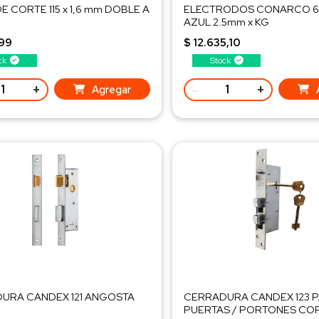
E CORTE 115 x 1,6 mm DOBLE A
ELECTRODOS CONARCO 60
AZUL 2.5mm x KG
,99
$ 12.635,10
ck
Stock
+
-
+
Agregar
URA CANDEX 121 ANGOSTA
CERRADURA CANDEX 123 
PUERTAS / PORTONES CO