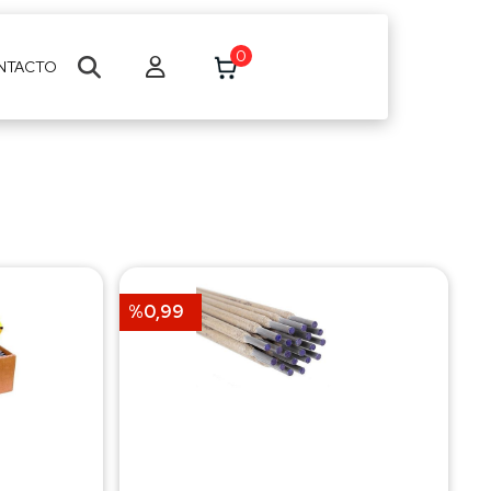
0
NTACTO
%0,99