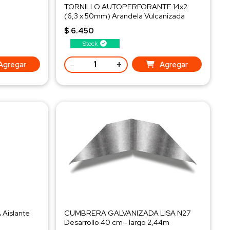
TORNILLO AUTOPERFORANTE 14x2
(6,3 x 50mm) Arandela Vulcanizada
 !!-
Bolsa x 50 Uds.
$ 6.450
Uso: CHAPA-CHAPA
Stock
-
+
Agregar
Agregar
Aislante
CUMBRERA GALVANIZADA LISA N27
Desarrollo 40 cm - largo 2,44m