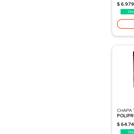
Bolsa x 
$ 6.979
Uso: C
Sto
-
CHAPA 
POLIPR
ACANALA
$ 64.7
Sto