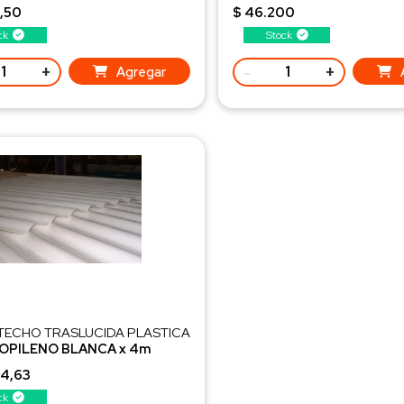
50 Uds.
,50
$ 46.200
HAPA-MADERA
ck
Stock
+
-
+
Agregar
TECHO TRASLUCIDA PLASTICA
OPILENO BLANCA x 4m
DA - Espesor Reforzado
44,63
ck