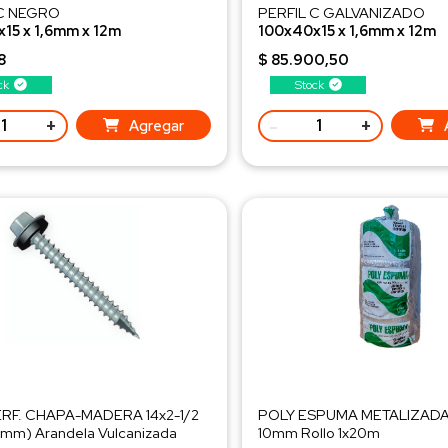
 C NEGRO
PERFIL C GALVANIZADO
15 x 1,6mm x 12m
100x40x15 x 1,6mm x 12m
 kg/ud
-¡¡ Más Vendido !!-
Peso 30 kg/ud
-¡¡ Más Vendido
8
$ 85.900,50
ck
Stock
+
-
+
Agregar
RF. CHAPA-MADERA 14x2-1/2
POLY ESPUMA METALIZADA 
3mm) Arandela Vulcanizada
10mm Rollo 1x20m