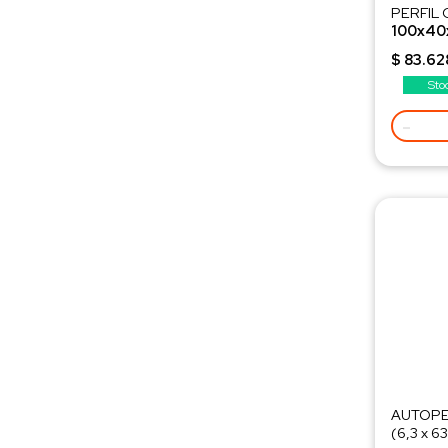
PERFIL
100x40x
Peso 30
$ 83.62
Sto
-
AUTOPE
(6,3 x 6