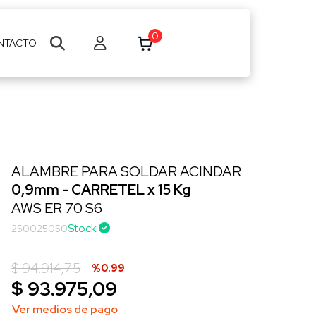
0
NTACTO
ALAMBRE PARA SOLDAR ACINDAR
0,9mm - CARRETEL x 15 Kg
AWS ER 70 S6
Stock
250025050
$ 94.914,75
%0.99
$ 93.975,09
Ver medios de pago