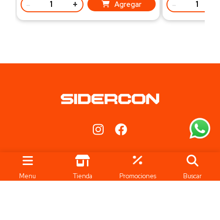
-
+
-
Agregar
Ubicación
Teléfonos
Iturraspe 3802 - Santa Fe
+5493424533362
Menu
Tienda
Promociones
Buscar
Lunes a Viernes de 8 a 16.45hs
Sábado de 8.15 a 12.30hs.
Punto de entrega SAUCE
VIEJO: Colectora Sur Parque