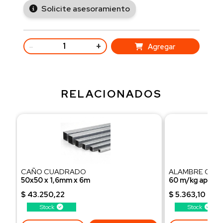
Solicite asesoramiento
-
+
Agregar
RELACIONADOS
CAÑO CUADRADO
ALAMBRE GALVA
50x50 x 1,6mm x 6m
60 m/kg aprox
Peso 14,64 Kg/ud
Venta x kg.
$ 43.250,22
$ 5.363,10
Stock
Stock