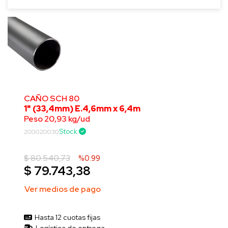
CAÑO SCH 80
1" (33,4mm) E.4,6mm x 6,4m
Peso 20,93 kg/ud
Stock
200020030
$ 80.540,73
%0.99
$ 79.743,38
Ver medios de pago
Hasta 12 cuotas fijas