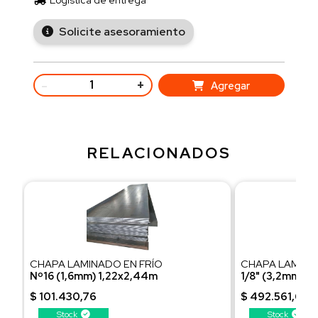
Logística de entrega
Solicite asesoramiento
-
+
Agregar
RELACIONADOS
CHAPA LAMINADO EN FRÍO
CHAPA LAMINA
Nº16 (1,6mm) 1,22x2,44m
1/8" (3,2mm) 1
Peso 38,7 Kg/ud
Peso 225,78 Kg
$ 101.430,76
$ 492.561,65
retiralo en PA
VIEJO o recibil
Stock
Stock