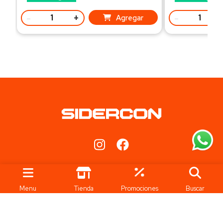
-
+
-
Agregar
Ubicación
Teléfonos
Iturraspe 3802 - Santa Fe
+5493424533362
Menu
Tienda
Promociones
Buscar
Lunes a Viernes de 8 a 16.45hs
Sábado de 8.15 a 12.30hs.