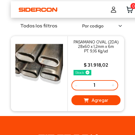
0
Todos los filtros
PASAMANO OVAL (2DA)
28x60 x 1,2mm x 6m
PT. 9,16 Kg/ud
$ 31.918,02
Stock
-
+
Agregar