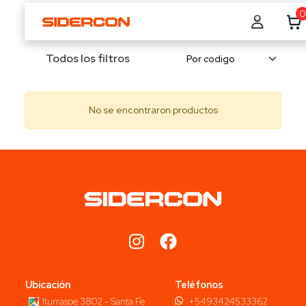
0
Todos los filtros
No se encontraron productos
Ubicación
Teléfonos
Iturraspe 3802 - Santa Fe
+5493424533362