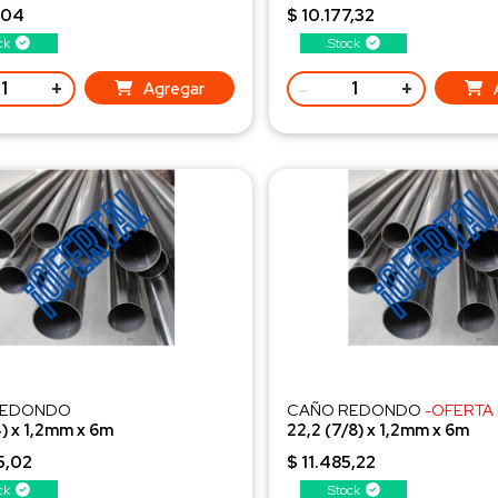
84 Kg/ud
Peso 3,41 Kg/ud
,04
$ 10.177,32
ck
Stock
+
-
+
Agregar
REDONDO
CAÑO REDONDO
-OFERTA !
4) x 1,2mm x 6m
22,2 (7/8) x 1,2mm x 6m
38 Kg/ud
Peso 3,99 Kg/ud
5,02
$ 11.485,22
ck
Stock