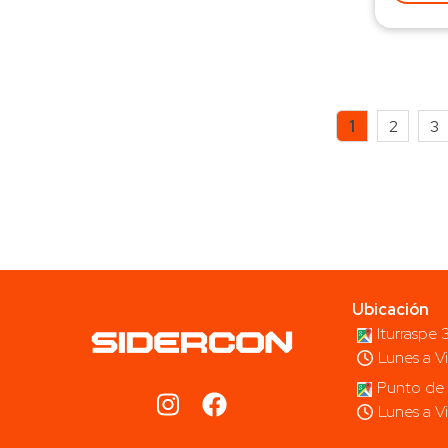
1
2
3
Ubicación
Iturraspe
Lunes a V
Punto de 
Lunes a V