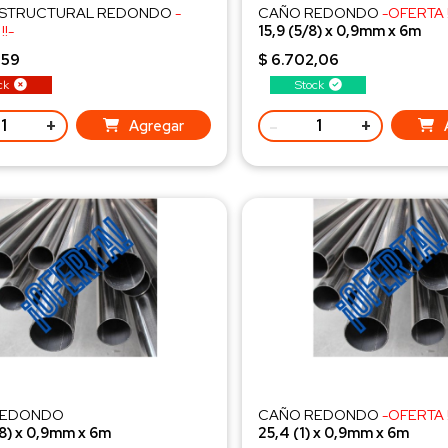
ESTRUCTURAL REDONDO
-
CAÑO REDONDO
-OFERTA !
!-
15,9 (5/8) x 0,9mm x 6m
2) x 0,9mm x 6m
Peso 2,02 Kg/ud
,59
$ 6.702,06
7 Kg/ud
ck
Stock
+
-
+
Agregar
REDONDO
CAÑO REDONDO
-OFERTA !
/8) x 0,9mm x 6m
25,4 (1) x 0,9mm x 6m