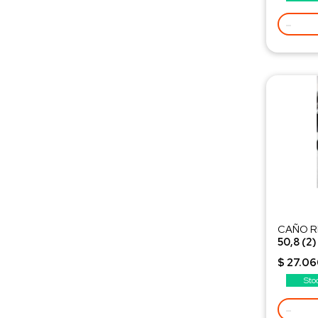
-
CAÑO 
50,8 (2)
Peso 9,1
$ 27.06
Sto
-