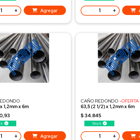
+
-
+
Agregar
REDONDO
CAÑO REDONDO
-OFERTA !
 x 1,2mm x 6m
63,5 (2 1/2) x 1,2mm x 6m
6 Kg/ud
Peso 11,5 Kg/ud
0,93
$ 34.845
ck
Stock
+
-
+
Agregar