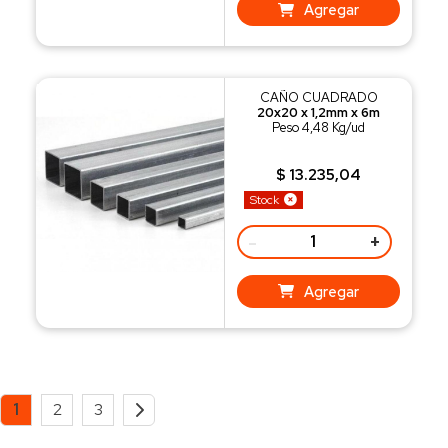
Agregar
CAÑO CUADRADO
20x20 x 1,2mm x 6m
Peso 4,48 Kg/ud
$ 13.235,04
Stock
-
+
Agregar
1
2
3