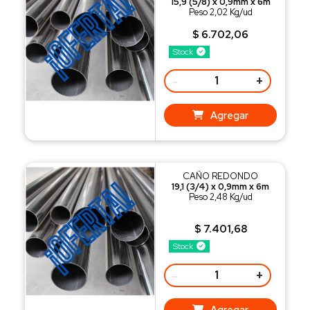
15,9 (5/8) x 0,9mm x 6m
Peso 2,02 Kg/ud
$ 6.702,06
Stock
-
+
Agregar
CAÑO REDONDO
19,1 (3/4) x 0,9mm x 6m
Peso 2,48 Kg/ud
$ 7.401,68
Stock
-
+
Agregar