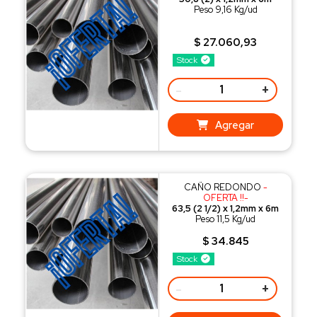
Peso 9,16 Kg/ud
$ 27.060,93
Stock
-
+
Agregar
CAÑO REDONDO
-
OFERTA !!-
63,5 (2 1/2) x 1,2mm x 6m
Peso 11,5 Kg/ud
$ 34.845
Stock
-
+