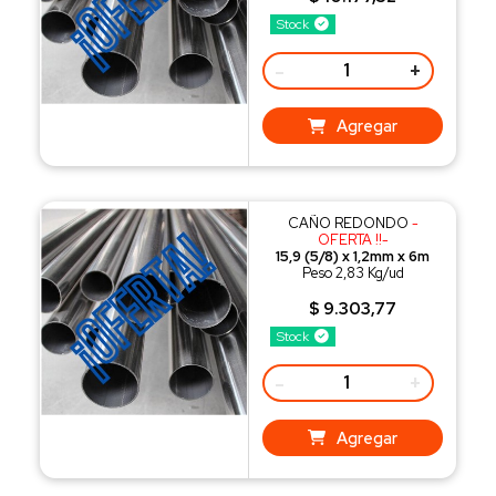
Stock
-
+
Agregar
CAÑO REDONDO
-
OFERTA !!-
15,9 (5/8) x 1,2mm x 6m
Peso 2,83 Kg/ud
$ 9.303,77
Stock
-
+
Agregar