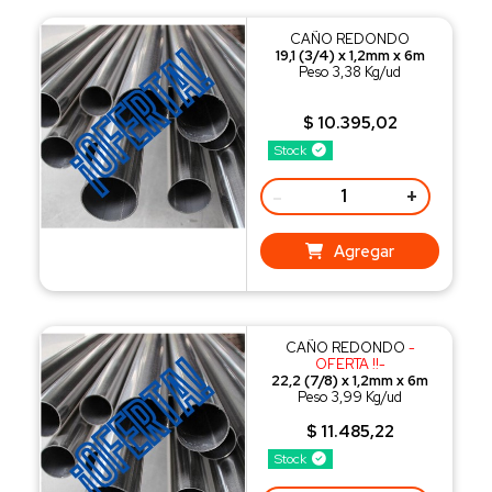
CAÑO REDONDO
19,1 (3/4) x 1,2mm x 6m
Peso 3,38 Kg/ud
$ 10.395,02
Stock
-
+
Agregar
CAÑO REDONDO
-
OFERTA !!-
22,2 (7/8) x 1,2mm x 6m
Peso 3,99 Kg/ud
$ 11.485,22
Stock