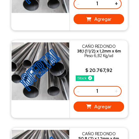
-
+
Agregar
CAÑO REDONDO
38,1 (1 1/2) x 1,2mm x 6m
Peso 6,82 Kg/ud
$ 20.767,92
Stock
-
+
Agregar
CAÑO REDONDO
50,8 (2) x 1,2mm x 6m