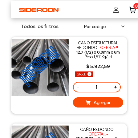
0
Todos los filtros
CAÑO ESTRUCTURAL
REDONDO
-OFERTA !!-
12,7 (1/2) x 0,9mm x 6m
Peso 1,57 Kg/ud
$ 5.922,59
Stock
-
+
Agregar
CAÑO REDONDO
-
OFERTA !!-