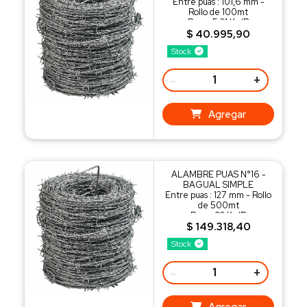
Entre puas : 101,6 mm -
Rollo de 100mt
Peso : 5,21 Kg/R
$ 40.995,90
Stock
-
+
Agregar
ALAMBRE PUAS N°16 -
BAGUAL SIMPLE
Entre puas : 127 mm - Rollo
de 500mt
Peso : 22 Kg/R
$ 149.318,40
Stock
-
+
Agregar