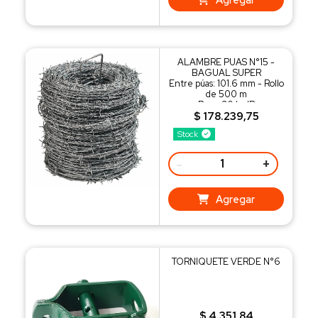
ALAMBRE PUAS N°15 -
BAGUAL SUPER
Entre púas: 101.6 mm - Rollo
de 500 m
Peso: 30 kg/R
$ 178.239,75
Stock
-
+
Agregar
TORNIQUETE VERDE N°6
$ 4.351,84