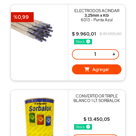
ELECTRODOS ACINDAR
3,25mm x KG
%0,99
6013 - Punta Azul
$ 9.960,01
$ 10.059,60
Stock
-
+
Agregar
CONVERTIDOR TRIPLE
BLANCO 1 LT. SORBALOK
$ 13.450,05
Stock