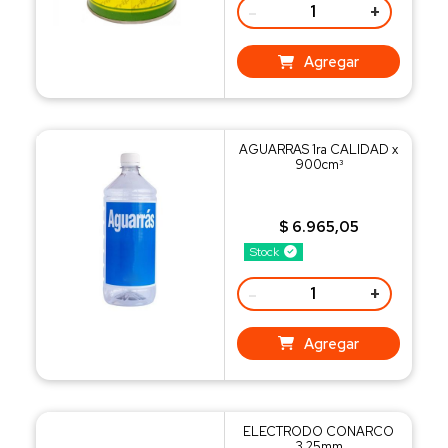
-
+
Agregar
AGUARRAS 1ra CALIDAD x
900cm³
$ 6.965,05
Stock
-
+
Agregar
ELECTRODO CONARCO
3,25mm