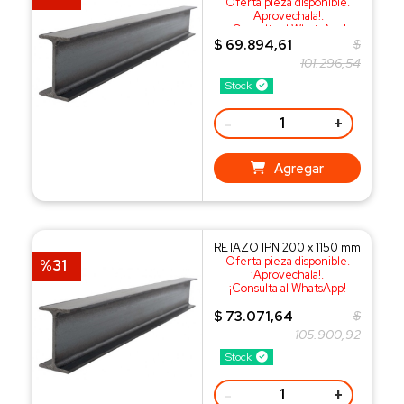
Oferta pieza disponible.
¡Aprovechala!.
¡Consulta al WhatsApp!
$ 69.894,61
$
101.296,54
Stock
-
+
Agregar
RETAZO IPN 200 x 1150 mm
Oferta pieza disponible.
%31
¡Aprovechala!.
¡Consulta al WhatsApp!
$ 73.071,64
$
105.900,92
Stock
-
+