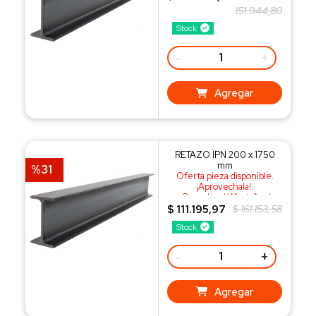
151.944,80
Stock
-
+
Agregar
RETAZO IPN 200 x 1750
mm
%31
Oferta pieza disponible.
¡Aprovechala!.
¡Consulta al WhatsApp!
$ 111.195,97
$ 161.153,58
Stock
-
+
Agregar