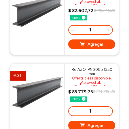
¡Aprovechala!.
¡Consulta al WhatsApp!
$ 82.602,72
$ 119.714,09
Stock
-
+
Agregar
RETAZO IPN 200 x 1350
mm
%31
Oferta pieza disponible.
¡Aprovechala!.
¡Consulta al WhatsApp!
$ 85.779,75
$ 124.318,48
Stock
-
+
Agregar