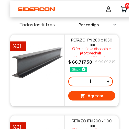
0
Todos los filtros
RETAZO IPN 200 x 1050
mm
%31
Oferta pieza disponible.
¡Aprovechala!.
¡Consulta al WhatsApp!
$ 66.717,58
$ 96.692,15
Stock
-
+
Agregar
RETAZO IPN 200 x 1100
mm
%31