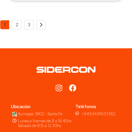
1
2
3
Ubicación
Teléfonos
Iturraspe 3802 - Santa Fe
+5493424533362
Lunes a Viernes de 8 a 16.45hs
Sábado de 8.15 a 12.30hs.