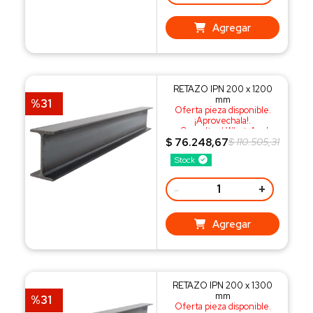
Agregar
RETAZO IPN 200 x 1200
mm
%31
Oferta pieza disponible.
¡Aprovechala!.
¡Consulta al WhatsApp!
$ 76.248,67
$ 110.505,31
Stock
-
+
Agregar
RETAZO IPN 200 x 1300
mm
%31
Oferta pieza disponible.