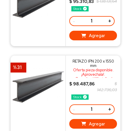
$ 95.310,83
$ 138.131,64
Stock
-
+
Agregar
RETAZO IPN 200 x 1550
mm
%31
Oferta pieza disponible.
¡Aprovechala!.
¡Consulta al WhatsApp!
$ 98.487,86
$
142.736,03
Stock
-
+
Agregar