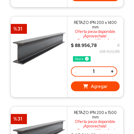
RETAZO IPN 200 x 1400
mm
%31
Oferta pieza disponible.
¡Aprovechala!.
¡Consulta al WhatsApp!
$ 88.956,78
$
128.922,86
Stock
-
+
Agregar
RETAZO IPN 200 x 1500
mm
%31
Oferta pieza disponible.
¡Aprovechala!.
¡Consulta al WhatsApp!