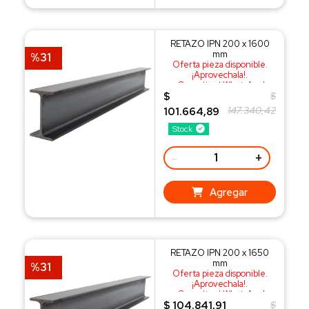
RETAZO IPN 200 x 1600
mm
%31
Oferta pieza disponible.
¡Aprovechala!.
¡Consulta al WhatsApp!
$
$
147.340,42
101.664,89
Stock
-
+
Agregar
RETAZO IPN 200 x 1650
mm
%31
Oferta pieza disponible.
¡Aprovechala!.
¡Consulta al WhatsApp!
$ 104.841,91
$