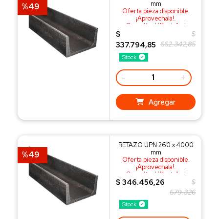
mm
%49
Oferta pieza disponible.
¡Aprovechala!.
¡Consulta al WhatsApp!
$
$
662.342,85
337.794,85
Stock
-
+
Agregar
RETAZO UPN 260 x 4000
mm
%49
Oferta pieza disponible.
¡Aprovechala!.
¡Consulta al WhatsApp!
$ 346.456,26
$
679.326
Stock