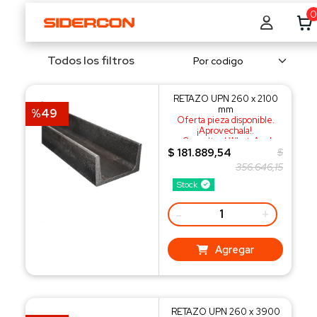
0
Todos los filtros
RETAZO UPN 260 x 2100
mm
%49
Oferta pieza disponible.
¡Aprovechala!.
¡Consulta al WhatsApp!
$ 181.889,54
$
356.646,15
Stock
-
+
Agregar
RETAZO UPN 260 x 3900