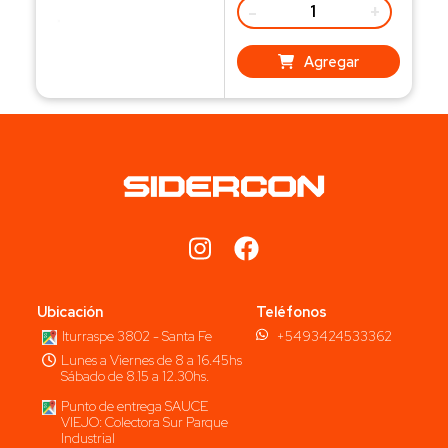
-
+
Agregar
Ubicación
Teléfonos
Iturraspe 3802 - Santa Fe
+5493424533362
Lunes a Viernes de 8 a 16.45hs
Sábado de 8.15 a 12.30hs.
Punto de entrega SAUCE
VIEJO: Colectora Sur Parque
Industrial