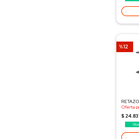
-
%12
RETAZO 
Oferta p
¡Consult
$ 24.83
Sto
-