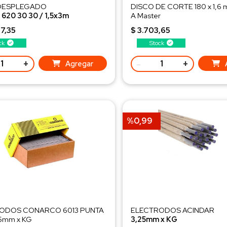
DESPLEGADO
DISCO DE CORTE 180 x 1,6
20 30 30 / 1,5x3m
A Master
.8 Kg/ud
7,35
$ 3.703,65
ck
Stock
+
-
+
Agregar
%0,99
ODOS CONARCO 6013 PUNTA
ELECTRODOS ACINDAR
5mm x KG
3,25mm x KG