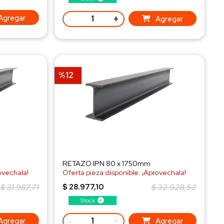
-
+
Agregar
Agregar
%12
RETAZO IPN 80 x 1750mm
ovechala!
Oferta pieza disponible. ¡Aprovechala!
¡Consulta al WhatsApp!
$ 31.987,71
$ 28.977,10
$ 32.928,52
Stock
-
+
Agregar
Agregar