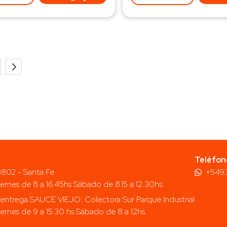
Teléfon
 3802 - Santa Fe
+549
iernes de 8 a 16.45hs Sábado de 8.15 a 12.30hs.
entrega SAUCE VIEJO: Colectora Sur Parque Industrial
iernes de 9 a 15.30 hs Sábado de 8 a 12hs.