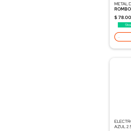
METAL 
ROMBO 6
Peso 24
$ 78.00
Sto
-
ELECTR
AZUL 2.