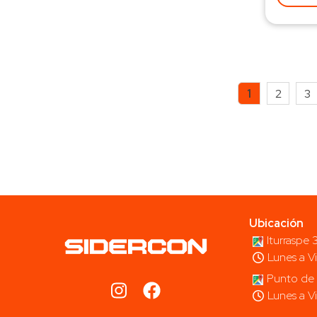
1
2
3
Ubicación
Iturraspe
Lunes a V
Punto de 
Lunes a V