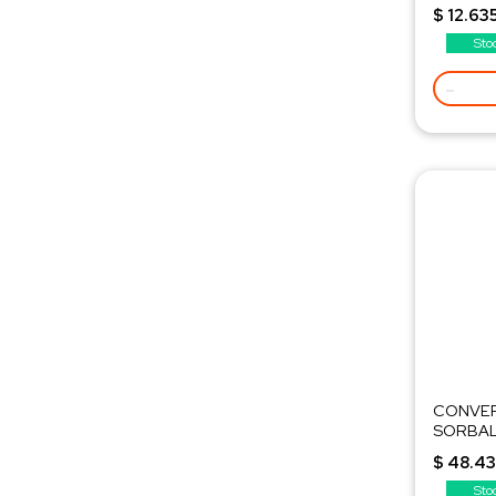
$ 12.63
Sto
-
CONVER
SORBA
$ 48.43
Sto