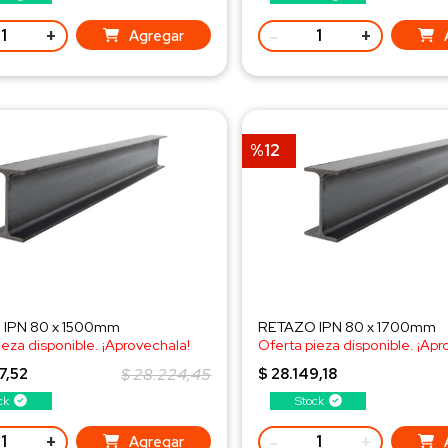
+
-
+
Agregar
%12
IPN 80 x 1500mm
RETAZO IPN 80 x 1700mm
ieza disponible. ¡Aprovechala!
Oferta pieza disponible. ¡Apr
a al WhatsApp!
¡Consulta al WhatsApp!
7,52
$ 28.224,45
$ 28.149,18
ck
Stock
+
-
+
Agregar