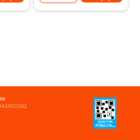
os
3424533362