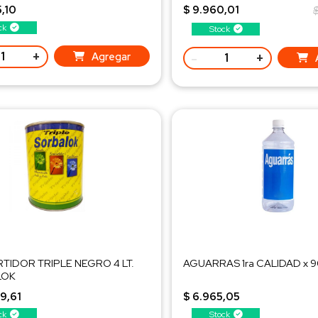
6013 - Punta Azul
5,10
$ 9.960,01
ck
Stock
+
-
+
Agregar
TIDOR TRIPLE NEGRO 4 LT.
AGUARRAS 1ra CALIDAD x 
LOK
9,61
$ 6.965,05
ck
Stock