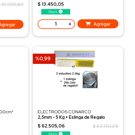
$ 10.059,60
$ 13.450,05
Stock
-
+
Agregar
Agregar
%0,99
900cm³
ELECTRODOS CONARCO
2,5mm - 5 Kg + Eslinga de Regalo
6013 - Punta Azul
$ 62.505,06
$ 63.130,05
Stock